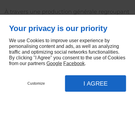
À travers une production générale regroupant
une large gamme de végétaux : conifères,
Your privacy is our priority
plantes de haies, arbustes, arbres
d’ornements, fruitiers, petits fruits, plantes de
We use Cookies to improve user experience by
terre de bruyère, plantes grimpantes, rosiers,
personalising content and ads, as well as analyzing
traffic and optimizing social networks functionalities.
rosiers Meillandécor®, nous avons également
By clicking "I Agree" you consent to the use of Cookies
développé notre spécialité sur les conifères à
from our partners
Google
Facebook
.
isoler, conifères nains et rampants.
I AGREE
Customize
Vous trouverez dans notre pépinière toute
une gamme de plantes pour enrichir et
embellir votre jardin.