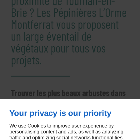
proximité de Tournan-en-
Brie ? Les Pépinières L’Orme
Montferrat vous proposent
un large éventail de
végétaux pour tous vos
projets.
Trouver les plus beaux arbustes dans
notre pépinière proche de Tournan-
Your privacy is our priority
en-Brie
We use Cookies to improve user experience by
personalising content and ads, as well as analyzing
Notre pépinière, facilement accessible
traffic and optimizing social networks functionalities.