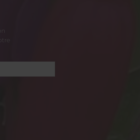
on
otre