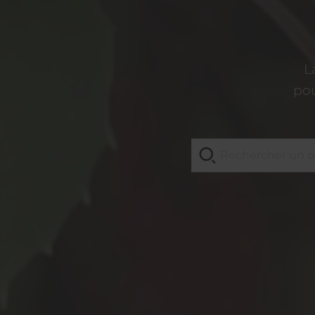
L
pou